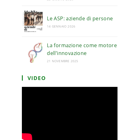
Le ASP: aziende di persone
14 GENNAIO 2026
La formazione come motore
dell’innovazione
21 NOVEMBRE 2025
VIDEO