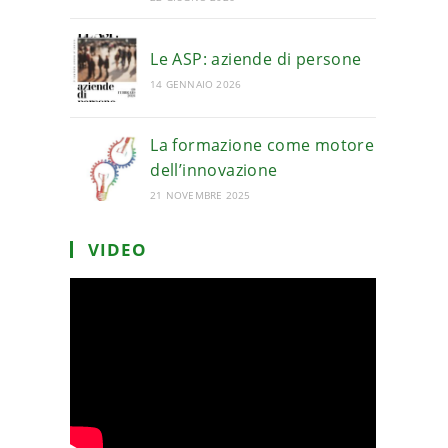
Le ASP: aziende di persone
14 GENNAIO 2026
La formazione come motore
dell’innovazione
21 NOVEMBRE 2025
VIDEO