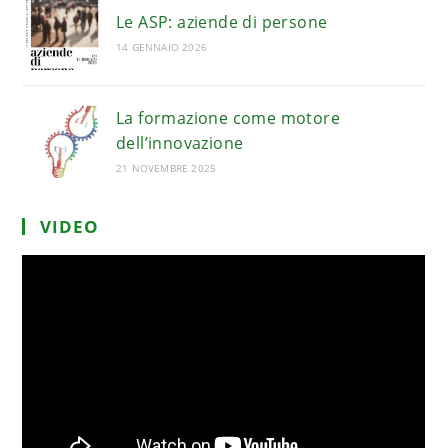
Le ASP: aziende di persone
14 GENNAIO 2026
La formazione come motore
dell’innovazione
21 NOVEMBRE 2025
VIDEO