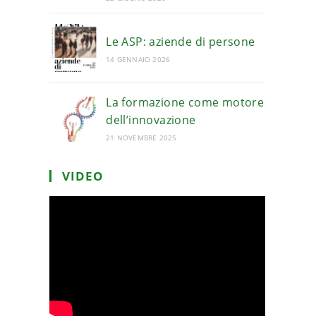
Le ASP: aziende di persone
14 GENNAIO 2026
La formazione come motore
dell’innovazione
21 NOVEMBRE 2025
VIDEO